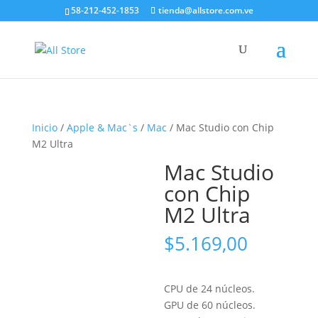
58-212-452-1853
tienda@allstore.com.ve
Inicio
/
Apple & Mac`s
/
Mac
/ Mac Studio con Chip
M2 Ultra
Mac Studio
con Chip
M2 Ultra
$
5.169,00
CPU de 24 núcleos.
GPU de 60 núcleos.